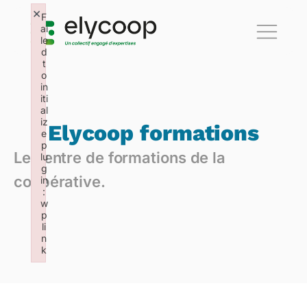
×
F
ai
le
d
t
o
in
iti
al
iz
Elycoop formations
e
p
Le centre de formations de la
lu
g
coopérative.
in
:
w
p
li
n
k
Failed to initialize plugin: wplink